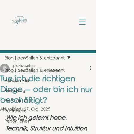
Beitrag
Blog | persönlich & entspannt
piaklausnitzer
Blog | persönlich & entspannt
26. Okt. 2025
3 Min. Lesezeit
Tue ich die richtigen
Achtsamkeit
Dinge – oder bin ich nur
Reise Blog
beschäftigt?
Pia & die Öle
Aktualisiert:
27. Okt. 2025
Rückblicke
Wie ich gelernt habe, 
Persönliches
Technik, Struktur und Intuition 