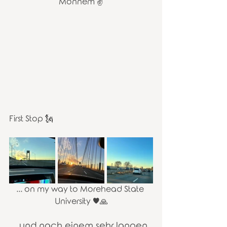
Monnem ✌️
First Stop 🗽
... on my way to Morehead State 
University ♥️🙏
... und nach einem sehr langen 