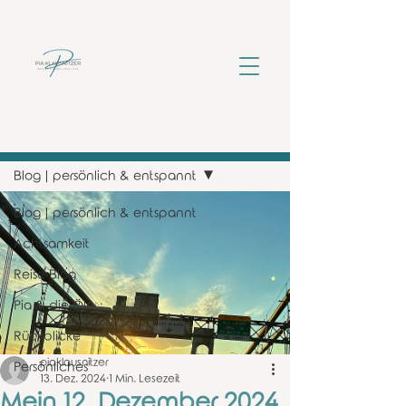
Beitrag
Blog | persönlich & entspannt
Blog | persönlich & entspannt
Achtsamkeit
Reise Blog
Pia & die Öle
Rückblicke
piaklausnitzer
Persönliches
13. Dez. 2024
1 Min. Lesezeit
Mein 12. Dezember 2024