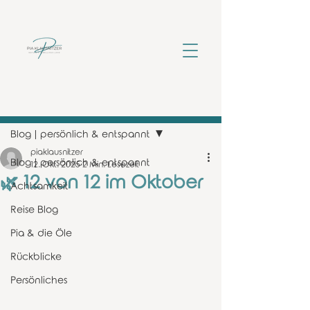
Beitrag
Blog | persönlich & entspannt
piaklausnitzer
Blog | persönlich & entspannt
12. Okt. 2025
2 Min. Lesezeit
🌿 12 von 12 im Oktober
Achtsamkeit
Reise Blog
Pia & die Öle
Rückblicke
Persönliches