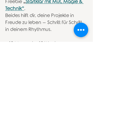
Freebie 
„
Startklar mit Mut, Magie & 
Technik“
.
Beides hilft dir, deine Projekte in 
Freude zu leben – Schritt für Schritt, 
in deinem Rhythmus.
✨12 Momente. 12 Wochen.
Und das Gefühl: Alles darf leicht sein.
Rückblicke
Aktuelle Beiträge
Alle ansehen