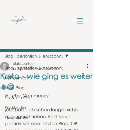
Beitrag
Blog | persönlich & entspannt
piaklausnitzer
Blog | persönlich & entspannt
13. Apr. 2022
2 Min. Lesezeit
Kreta - wie ging es weiter
Achtsamkeit
☀️😄
Reise Blog
Hi liebe Community, 
Pia & die Öle
Rückblicke
jetzt habe ich schon lange nichts 
mehr geschrieben. Es ist so viel 
Persönliches
passiert seit dem letzten Blog. OK 