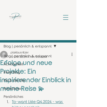
Beitrag
Blog | persönlich & entspannt
piaklausnitzer
Blog | persönlich & entspannt
11. Okt. 2024
4 Min. Lesezeit
Erfolge und neue
Achtsamkeit
Projekte: Ein
Reise Blog
inspirierender Einblick in
Pia & die Öle
meine Reise 💫
Rückblicke
Persönliches
To-want Liste Q4.2024 - was 