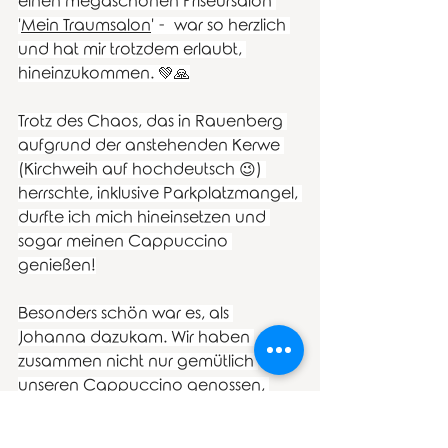
einen megaschönen Friseursalon 
'
Mein Traumsalon
' -  war so herzlich 
und hat mir trotzdem erlaubt, 
hineinzukommen. 💚🙏
Trotz des Chaos, das in Rauenberg 
aufgrund der anstehenden Kerwe 
(Kirchweih auf hochdeutsch 😉) 
herrschte, inklusive Parkplatzmangel, 
durfte ich mich hineinsetzen und 
sogar meinen Cappuccino 
genießen!
Besonders schön war es, als 
Johanna dazukam. Wir haben 
zusammen nicht nur gemütlich 
unseren Cappuccino genossen, 
sondern gleich noch ein bisschen 
Co-Working gemacht. Dabei sind 