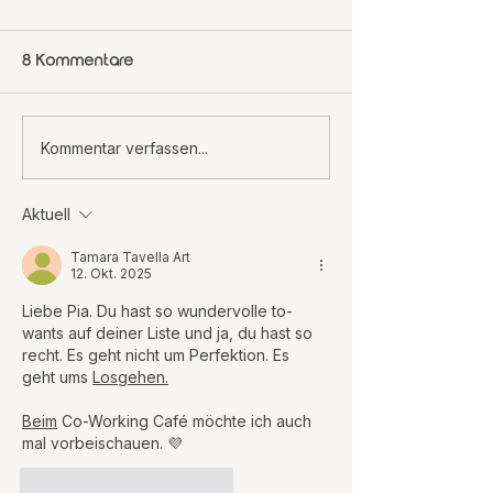
8 Kommentare
Sichtbar werden
Von Visionen,
Kommentar verfassen...
zwischen Vertrauen,
Verbundenheit
Vergleich und
mutigen Schritt
Aktuell
Verbundenheit – mein
mein Weg durc
September 2025
September
Tamara Tavella Art
12. Okt. 2025
Liebe Pia. Du hast so wundervolle to-
wants auf deiner Liste und ja, du hast so 
recht. Es geht nicht um Perfektion. Es 
geht ums 
Losgehen.
Beim
 Co-Working Café möchte ich auch 
mal vorbeischauen. 💜
Gefällt mir
Antworten