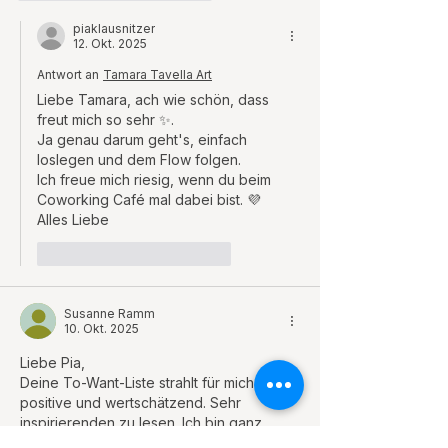
piaklausnitzer
12. Okt. 2025
Antwort an
Tamara Tavella Art
Liebe Tamara, ach wie schön, dass 
freut mich so sehr ✨.
Ja genau darum geht's, einfach 
loslegen und dem Flow folgen. 
Ich freue mich riesig, wenn du beim 
Coworking Café mal dabei bist. 💜
Alles Liebe
Gefällt mir
Antworten
Susanne Ramm
10. Okt. 2025
Liebe Pia, 
Deine To-Want-Liste strahlt für mich so  
positive und wertschätzend. Sehr 
inspirierenden zu lesen. Ich bin ganz 
neugierig, was Du für einen Chat GPT 