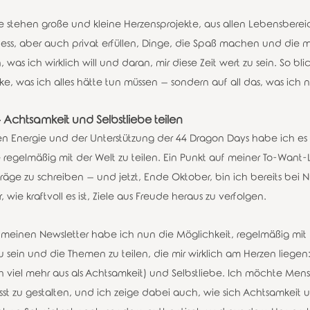
e stehen große und kleine Herzensprojekte, aus allen Lebensbereic
ess, aber auch privat erfüllen, Dinge, die Spaß machen und die mi
, was ich wirklich will und daran, mir diese Zeit wert zu sein. So bli
e, was ich alles hätte tun müssen – sondern auf all das, was ich 
 Achtsamkeit und Selbstliebe teilen
en Energie und der Unterstützung der 44 Dragon Days habe ich es 
 regelmäßig mit der Welt zu teilen. Ein Punkt auf meiner To-Want-L
räge zu schreiben – und jetzt, Ende Oktober, bin ich bereits bei 
ir, wie kraftvoll es ist, Ziele aus Freude heraus zu verfolgen.
einen Newsletter habe ich nun die Möglichkeit, regelmäßig mit 
sein und die Themen zu teilen, die mir wirklich am Herzen liegen:
ch viel mehr aus als Achtsamkeit) und Selbstliebe. Ich möchte Mens
st zu gestalten, und ich zeige dabei auch, wie sich Achtsamkeit u