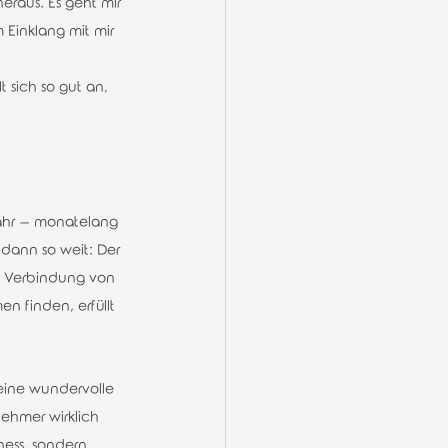
raus. Es geht mir 
Einklang mit mir 
 sich so gut an, 
ahr – monatelang 
 dann so weit: Der 
ie Verbindung von 
n finden, erfüllt 
e eine wundervolle 
ehmer wirklich 
ness, sondern 