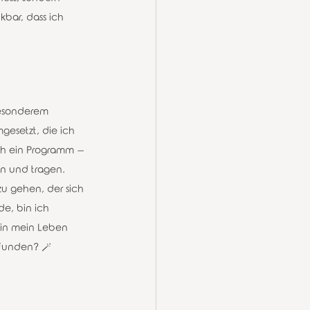
bar, dass ich 
Besonderem 
esetzt, die ich 
ach ein Programm – 
en und tragen. 
zu gehen, der sich 
e, bin ich 
 in mein Leben 
efunden? 🪄