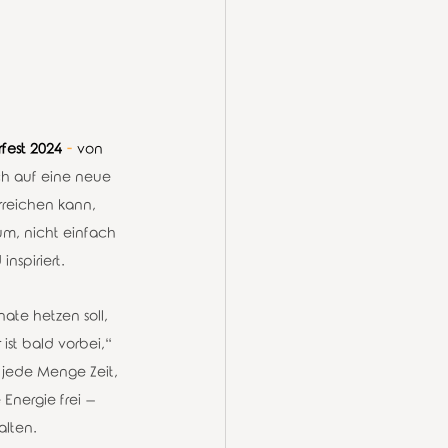
fest 2024
 - 
von
ch auf eine neue 
rreichen kann, 
um, nicht einfach 
nspiriert.
ate hetzen soll, 
 ist bald vorbei,“ 
 jede Menge Zeit, 
Energie frei – 
alten.