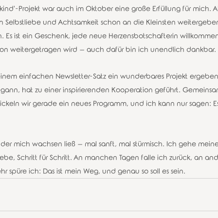
ind'-Projekt war auch im Oktober eine große Erfüllung für mich. Al
n Selbstliebe und Achtsamkeit schon an die Kleinsten weitergebe
en. Es ist ein Geschenk, jede neue Herzensbotschafterin willkomme
sion weitergetragen wird – auch dafür bin ich unendlich dankbar.
inem einfachen Newsletter-Satz ein wunderbares Projekt ergeben.
ann, hat zu einer inspirierenden Kooperation geführt. Gemeinsam
ckeln wir gerade ein neues Programm, und ich kann nur sagen: Es
der mich wachsen ließ – mal sanft, mal stürmisch. Ich gehe mein
ebe, Schritt für Schritt. An manchen Tagen falle ich zurück, an an
r spüre ich: Das ist mein Weg, und genau so soll es sein.