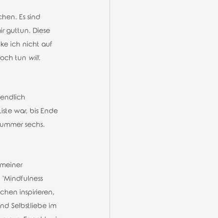
hen. Es sind 
r guttun. Diese 
cke ich nicht auf 
noch tun 
will
.
endlich 
iste war, bis Ende 
Nummer sechs. 
meiner 
 'Mindfulness 
chen inspirieren, 
nd Selbstliebe im 