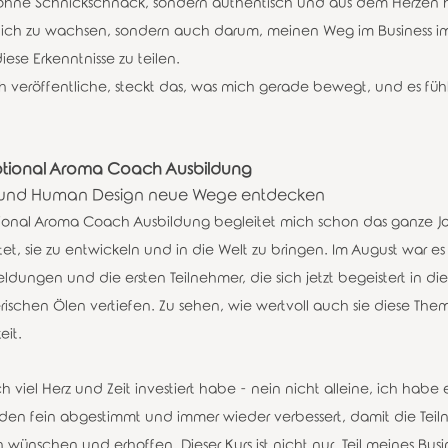
 ohne Schnickschnack, sondern authentisch und aus dem Herzen he
lich zu wachsen, sondern auch darum, meinen Weg im Business im 
iese Erkenntnisse zu teilen.
h veröffentliche, steckt das, was mich gerade bewegt, und es fühlt
tional Aroma Coach Ausbildung 
n und Human Design neue Wege entdecken
onal Aroma Coach Ausbildung begleitet mich schon das ganze J
t, sie zu entwickeln und in die Welt zu bringen. Im August war es
dungen und die ersten Teilnehmer, die sich jetzt begeistert in d
chen Ölen vertiefen. Zu sehen, wie wertvoll auch sie diese Theme
eit.
s ich viel Herz und Zeit investiert habe - nein nicht alleine, ich hab
rden fein abgestimmt und immer wieder verbessert, damit die Teiln
h wünschen und erhoffen. Dieser Kurs ist nicht nur  Teil meines Busi