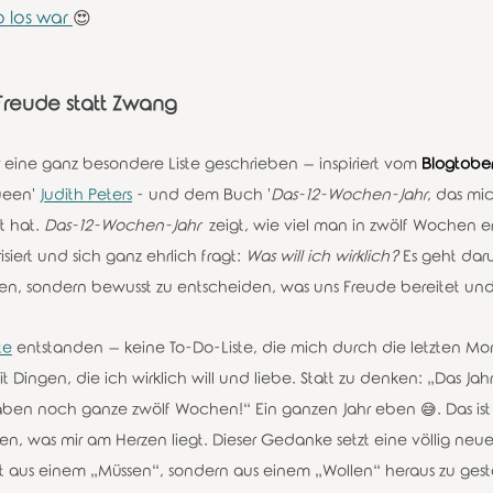
 los war 
😍
 Freude statt Zwang
 eine ganz besondere Liste geschrieben – inspiriert vom 
Blogtober
ueen' 
Judith Peters
 - und dem Buch '
Das-12-Wochen-Jahr
, das mi
 hat. 
Das-12-Wochen-Jahr 
 zeigt, wie viel man in zwölf Wochen e
iert und sich ganz ehrlich fragt: 
Was will ich wirklich?
 Es geht dar
en, sondern bewusst zu entscheiden, was uns Freude bereitet und i
te
 entstanden – keine To-Do-Liste, die mich durch die letzten Mon
it Dingen, die ich wirklich will und liebe. Statt zu denken: „Das Jahr
aben noch ganze zwölf Wochen!“ Ein ganzen Jahr eben 😅. Das ist
, was mir am Herzen liegt. Dieser Gedanke setzt eine völlig neue 
t aus einem „Müssen“, sondern aus einem „Wollen“ heraus zu gest