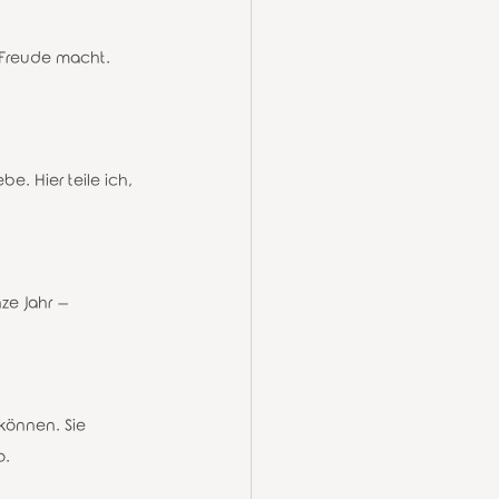
h Freude macht. 
. Hier teile ich, 
e Jahr – 
können. Sie 
.   