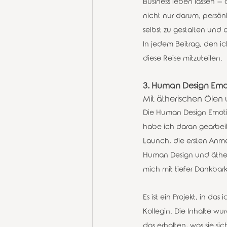
Business leben lassen –
nicht nur darum, persön
selbst zu gestalten und d
In jedem Beitrag, den ic
diese Reise mitzuteilen.
3. Human Design Emo
Mit ätherischen Öle
Die Human Design Emoti
habe ich daran gearbeite
Launch, die ersten Anmel
Human Design und ätheris
mich mit tiefer Dankbark
Es ist ein Projekt, in da
Kollegin. Die Inhalte wu
das erhalten, was sie sic