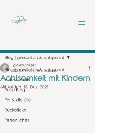
Beitrag
Blog | persönlich & entspannt
piaklausnitzer
Blog | persönlich & entspannt
20. Juli 2021
3 Min. Lesezeit
Achtsamkeit mit Kindern
Achtsamkeit
Aktualisiert:
18. Dez. 2021
Reise Blog
Pia & die Öle
Rückblicke
Persönliches